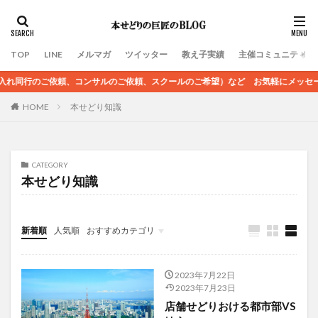
TOP
LINE
メルマガ
ツイッター
教え子実績
主催コミュニティ
、コンサルのご依頼、スクールのご希望）など お気軽にメッセージください
HOME
本せどり知識
CATEGORY
本せどり知識
新着順
人気順
おすすめカテゴリ
未分類
2023年7月22日
2023年7月23日
店舗せどりおける都市部VS