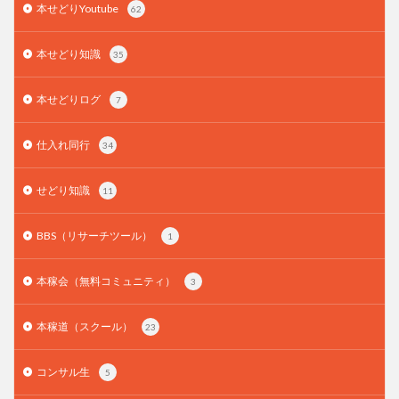
本せどりYoutube
62
本せどり知識
35
本せどりログ
7
仕入れ同行
34
せどり知識
11
BBS（リサーチツール）
1
本稼会（無料コミュニティ）
3
本稼道（スクール）
23
コンサル生
5