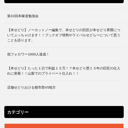
第32回本稼道勉強会
【本せどり】ノーカットノー編集で、本せどりの巨匠が本せどり界隈につ
いてぶっちゃけます！！ブックオフ情勢やライバルせどらーについて思う
ことを語ります。
祝フォロワー1000人達成！
【本せどり】たった１日で利益１５万！？本せどり歴１３年の巨匠の仕入
れに密着！！山梨でのプライベート仕入れ！！
店舗せどりおける都市部VS地方
カテゴリー