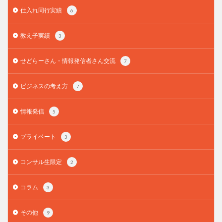
仕入れ同行実績
6
教え子実績
3
せどらーさん・情報発信者さん交流
7
ビジネスの考え方
7
情報発信
5
プライベート
3
コンサル生限定
2
コラム
3
その他
9