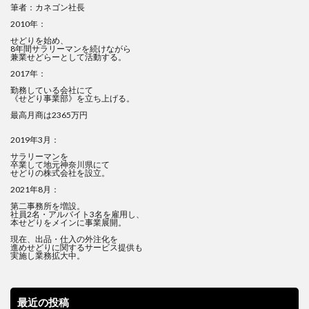
筆者：カネゴン社長
2010年：
せどりを始め、
8年間サラリーマンを続けながら
兼業せどらーとして活動する。
2017年：
勤務している会社にて
《せどり事業部》を立ち上げる。
最高月商は2365万円
2019年3月：
サラリーマンを
卒業して地元神奈川県にて
せどりの株式会社を設立。
2021年8月：
第二事務所を増設。
社員2名・アルバイト3名を雇用し、
本せどりをメインに事業展開。
現在、出品・仕入の外注化を
進めせどりに関するサービス提供も
実施し業務拡大中。
最近の投稿