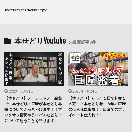
Tweets by shachoukanegon
本せどりYoutube
の最新記事8件
2023年7月31日
2023年7月24日
【本せどり】ノーカットノー編集
【本せどり】たった１日で利益１
で、本せどりの巨匠が本せどり界
５万！？本せどり歴１３年の巨匠
隈についてぶっちゃけます！！ブ
の仕入れに密着！！山梨でのプラ
ックオフ情勢やライバルせどらー
イベート仕入れ！！
について思うことを語ります。