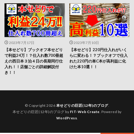
2023年7月17日
2023年7月10日
【本せどり】ブックオフ本せどり
【本せどり】220円仕入れがいく
で利益24万！？仕入れ数700冊超
らに変わる！？ブックオフで仕入
えの西日本３泊４日の長期同行仕
れた220円の単C本が高利益に化
入れ！！店舗ごとの詳細解説付
けた本10選！！
き！！
© Copyright 2026
本せどりの巨匠(12年)のブログ
.
本せどりの巨匠(12年)のブログ by
FIT-Web Create
. Powered by
WordPress
.