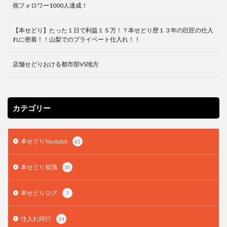
祝フォロワー1000人達成！
【本せどり】たった１日で利益１５万！？本せどり歴１３年の巨匠の仕入
れに密着！！山梨でのプライベート仕入れ！！
店舗せどりおける都市部VS地方
カテゴリー
本せどりYoutube
62
本せどり知識
35
本せどりログ
7
仕入れ同行
34