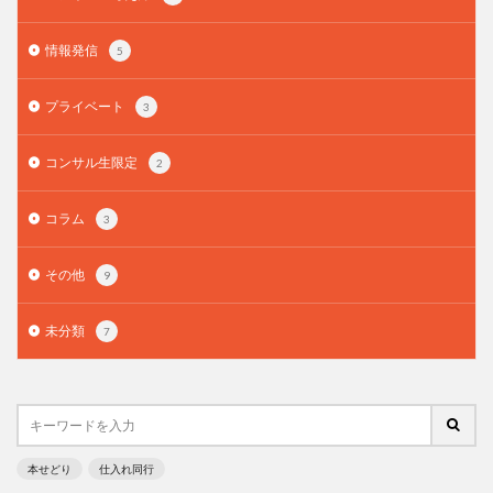
情報発信
5
プライベート
3
コンサル生限定
2
コラム
3
その他
9
未分類
7
本せどり
仕入れ同行