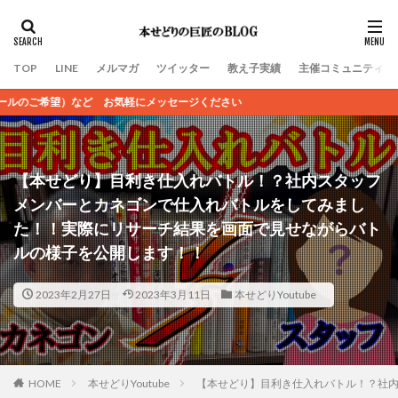
TOP
LINE
メルマガ
ツイッター
教え子実績
主催コミュニティ
メッセージください
【本せどり】目利き仕入れバトル！？社内スタッフ
メンバーとカネゴンで仕入れバトルをしてみまし
た！！実際にリサーチ結果を画面で見せながらバト
ルの様子を公開します！！
2023年2月27日
2023年3月11日
本せどりYoutube
HOME
本せどりYoutube
【本せどり】目利き仕入れバトル！？社