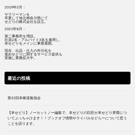
2019年3月：
サラリーマンを
卒業して地元神奈川県にて
せどりの株式会社を設立。
2021年8月：
第二事務所を増設。
社員2名・アルバイト3名を雇用し、
本せどりをメインに事業展開。
現在、出品・仕入の外注化を
進めせどりに関するサービス提供も
実施し業務拡大中。
最近の投稿
第32回本稼道勉強会
【本せどり】ノーカットノー編集で、本せどりの巨匠が本せどり界隈につ
いてぶっちゃけます！！ブックオフ情勢やライバルせどらーについて思う
ことを語ります。