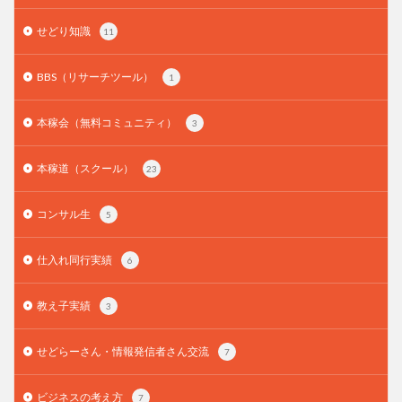
せどり知識
11
BBS（リサーチツール）
1
本稼会（無料コミュニティ）
3
本稼道（スクール）
23
コンサル生
5
仕入れ同行実績
6
教え子実績
3
せどらーさん・情報発信者さん交流
7
ビジネスの考え方
7