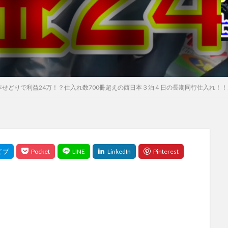
せどりで利益24万！？仕入れ数700冊超えの西日本３泊４日の長期同行仕入れ！