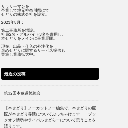
サラリーマンを
卒業して地元神奈川県にて
せどりの株式会社を設立。
2021年8月：
第二事務所を増設。
社員2名・アルバイト3名を雇用し、
本せどりをメインに事業展開。
現在、出品・仕入の外注化を
進めせどりに関するサービス提供も
実施し業務拡大中。
最近の投稿
第32回本稼道勉強会
【本せどり】ノーカットノー編集で、本せどりの巨
匠が本せどり界隈についてぶっちゃけます！！ブッ
クオフ情勢やライバルせどらーについて思うことを
語ります。