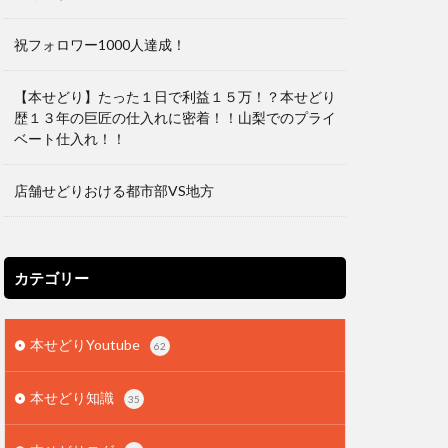
祝フォロワー1000人達成！
【本せどり】たった１日で利益１５万！？本せどり
歴１３年の巨匠の仕入れに密着！！山梨でのプライ
ベート仕入れ！！
店舗せどりおける都市部VS地方
カテゴリー
本せどりYoutube
62
本せどり知識
35