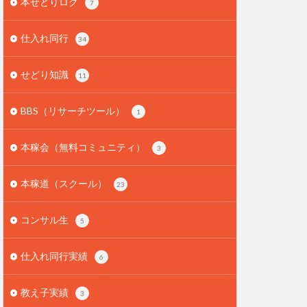
本せどりログ
7
仕入れ同行
34
せどり知識
11
BBS（リサーチツール）
1
本稼会（無料コミュニティ）
3
本稼道（スクール）
23
コンサル生
5
仕入れ同行実績
6
教え子実績
3