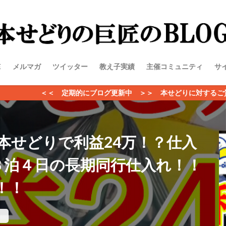
E
メルマガ
ツイッター
教え子実績
主催コミュニティ
サ
的にブログ更新中 ＞＞ 本せどりに対するご質問、ビジネスのご相談
本せどりで利益24万！？仕入
３泊４日の長期同行仕入れ！！
！！