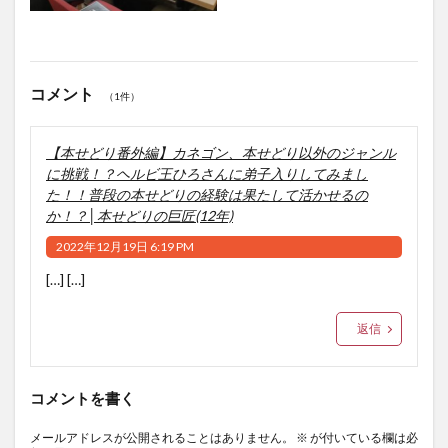
コメント
（1件）
【本せどり番外編】カネゴン、本せどり以外のジャンル
に挑戦！？ヘルビ王ひろさんに弟子入りしてみまし
た！！普段の本せどりの経験は果たして活かせるの
か！？│本せどりの巨匠(12年)
2022年12月19日 6:19 PM
[…] […]
返信
コメントを書く
メールアドレスが公開されることはありません。
※
が付いている欄は必