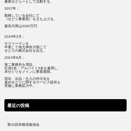
兼業せどらーとして活動する。
2017年：
勤務している会社にて
《せどり事業部》を立ち上げる。
最高月商は2365万円
2019年3月：
サラリーマンを
卒業して地元神奈川県にて
せどりの株式会社を設立。
2021年8月：
第二事務所を増設。
社員2名・アルバイト3名を雇用し、
本せどりをメインに事業展開。
現在、出品・仕入の外注化を
進めせどりに関するサービス提供も
実施し業務拡大中。
最近の投稿
第32回本稼道勉強会