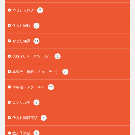
本せどりログ
7
仕入れ同行
34
せどり知識
11
BBS（リサーチツール）
1
本稼会（無料コミュニティ）
3
本稼道（スクール）
23
コンサル生
5
仕入れ同行実績
6
教え子実績
3