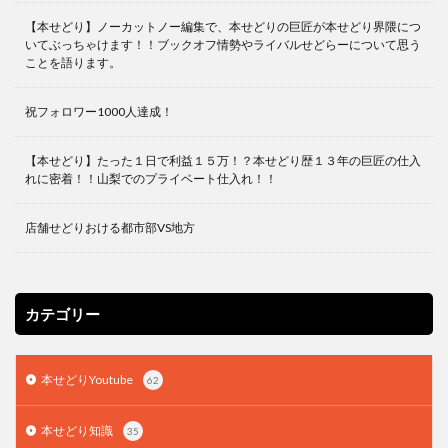
【本せどり】ノーカットノー編集で、本せどりの巨匠が本せどり界隈につ
いてぶっちゃけます！！ブックオフ情勢やライバルせどらーについて思う
ことを語ります。
祝フォロワー1000人達成！
【本せどり】たった１日で利益１５万！？本せどり歴１３年の巨匠の仕入
れに密着！！山梨でのプライベート仕入れ！！
店舗せどりおける都市部VS地方
カテゴリー
本せどりYoutube
62
本せどり知識
35