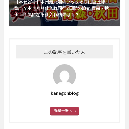
【本せどり】本州最北端のブックオフに巨匠降
臨！？本せどり仕入れ同行2日間の旅 in 青森・秋
田！！気になる仕入れ結果は！？
この記事を書いた人
kanegonblog
投稿一覧へ