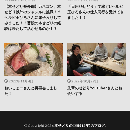
【本せどり番外編】カネゴン、本
「日用品せどり」で稼ぐ!!ヘルビ
せどり以外のジャンルに挑戦！？
王ひろさんの仕入同行を受けてき
ヘルビ王ひろさんに弟子入りして
ました！！
みました！！普段の本せどりの経
験は果たして活かせるのか！？
2022年11月4日
2022年10月29日
おいしょーさんと再再会しまし
先輩のせどりYoutuberさんとお
た！
会いする
© Copyright 2026
本せどりの巨匠(12年)のブログ
.