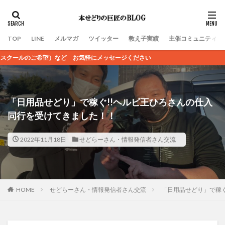
TOP
LINE
メルマガ
ツイッター
教え子実績
主催コミュニティ
軽にメッセージください
「日用品せどり」で稼ぐ!!ヘルビ王ひろさんの仕入
同行を受けてきました！！
2022年11月18日
せどらーさん・情報発信者さん交流
HOME
せどらーさん・情報発信者さん交流
「日用品せどり」で稼