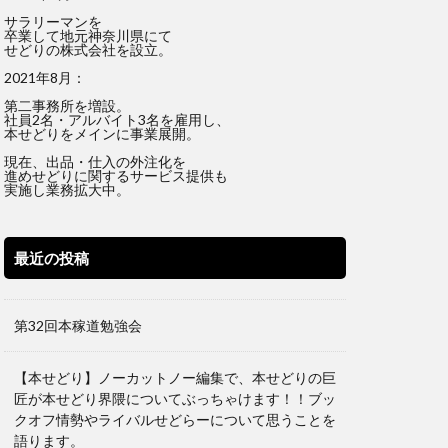
サラリーマンを
卒業して地元神奈川県にて
せどりの株式会社を設立。
2021年8月：
第二事務所を増設。
社員2名・アルバイト3名を雇用し、
本せどりをメインに事業展開。
現在、出品・仕入の外注化を
進めせどりに関するサービス提供も
実施し業務拡大中。
最近の投稿
第32回本稼道勉強会
【本せどり】ノーカットノー編集で、本せどりの巨
匠が本せどり界隈についてぶっちゃけます！！ブッ
クオフ情勢やライバルせどらーについて思うことを
語ります。