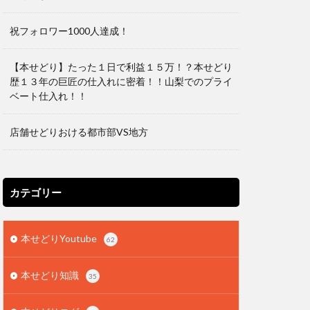
祝フォロワー1000人達成！
【本せどり】たった１日で利益１５万！？本せどり
歴１３年の巨匠の仕入れに密着！！山梨でのプライ
ベート仕入れ！！
店舗せどりおける都市部VS地方
カテゴリー
本せどりYoutube
62
本せどり知識
35