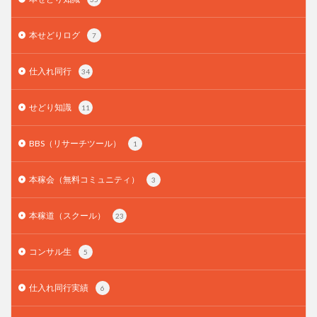
本せどりログ
7
仕入れ同行
34
せどり知識
11
BBS（リサーチツール）
1
本稼会（無料コミュニティ）
3
本稼道（スクール）
23
コンサル生
5
仕入れ同行実績
6