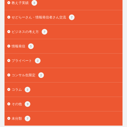
教え子実績
3
せどらーさん・情報発信者さん交流
7
ビジネスの考え方
7
情報発信
5
プライベート
3
コンサル生限定
2
コラム
3
その他
9
未分類
7