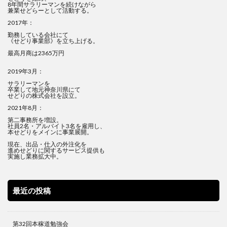
8年間サラリーマンを続けながら
兼業せどらーとして活動する。
2017年：
勤務している会社にて
《せどり事業部》を立ち上げる。
最高月商は2365万円
2019年3月：
サラリーマンを
卒業して地元神奈川県にて
せどりの株式会社を設立。
2021年8月：
第二事務所を増設。
社員2名・アルバイト3名を雇用し、
本せどりをメインに事業展開。
現在、出品・仕入の外注化を
進めせどりに関するサービス提供も
実施し業務拡大中。
最近の投稿
第32回本稼道勉強会