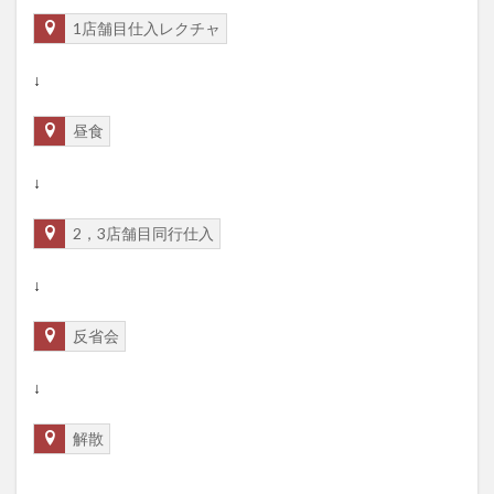
1店舗目仕入レクチャ
↓
昼食
↓
2，3店舗目同行仕入
↓
反省会
↓
解散