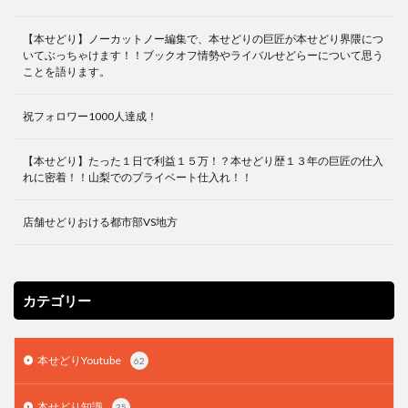
【本せどり】ノーカットノー編集で、本せどりの巨匠が本せどり界隈につ
いてぶっちゃけます！！ブックオフ情勢やライバルせどらーについて思う
ことを語ります。
祝フォロワー1000人達成！
【本せどり】たった１日で利益１５万！？本せどり歴１３年の巨匠の仕入
れに密着！！山梨でのプライベート仕入れ！！
店舗せどりおける都市部VS地方
カテゴリー
本せどりYoutube
62
本せどり知識
35