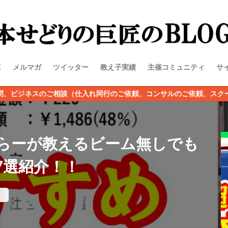
E
メルマガ
ツイッター
教え子実績
主催コミュニティ
サ
相談（仕入れ同行のご依頼、コンサルのご依頼、スクールのご希望）な
らーが教えるビーム無しでも
7選紹介！！