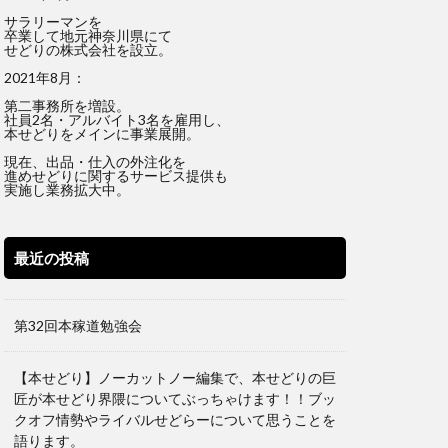
サラリーマンを
卒業して地元神奈川県にて
せどりの株式会社を設立。
2021年8月：
第二事務所を増設。
社員2名・アルバイト3名を雇用し、
本せどりをメインに事業展開。
現在、出品・仕入の外注化を
進めせどりに関するサービス提供も
実施し業務拡大中。
最近の投稿
第32回本稼道勉強会
【本せどり】ノーカットノー編集で、本せどりの巨
匠が本せどり界隈についてぶっちゃけます！！ブッ
クオフ情勢やライバルせどらーについて思うことを
語ります。