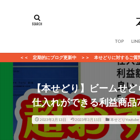
TOP
LIN
定期的にブログ更新中 ＞＞ 本せどりに対するご質問、ビジネスのご
【本せどり】ビームせど
仕入れができる利益商品
2023年3月13日
2023年3月11日
本せどりYoutube