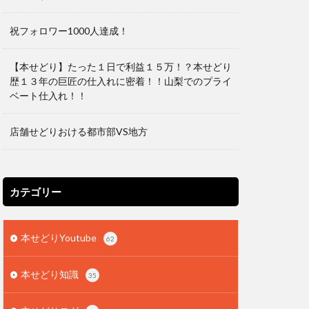
祝フォロワー1000人達成！
【本せどり】たった１日で利益１５万！？本せどり
歴１３年の巨匠の仕入れに密着！！山梨でのプライ
ベート仕入れ！！
店舗せどりおける都市部VS地方
カテゴリー
本せどりYoutube
62
本せどり知識
35