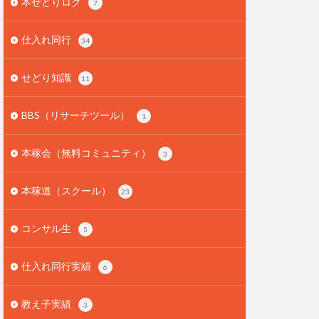
本せどりログ
7
仕入れ同行
34
せどり知識
11
BBS（リサーチツール）
1
本稼会（無料コミュニティ）
3
本稼道（スクール）
23
コンサル生
5
仕入れ同行実績
6
教え子実績
3