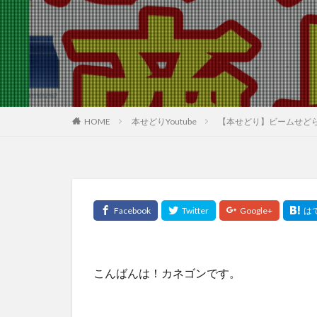
HOME
本せどりYoutube
【本せどり】ビームせど
こんばんは！カネゴンです。