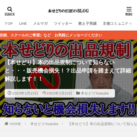
TOP
LINE
メルマガ
ツイッター
教え子実績
主催コミュニティ
など お気軽にメッセージください
【本せどり】本の出品規制について知らない
と・・・販売機会損失！？出品申請を踏まえて詳細
解説します！！
2023年1月23日
2023年1月23日
本せどりYoutube
HOME
本せどりYoutube
【本せどり】本の出品規制について知ら