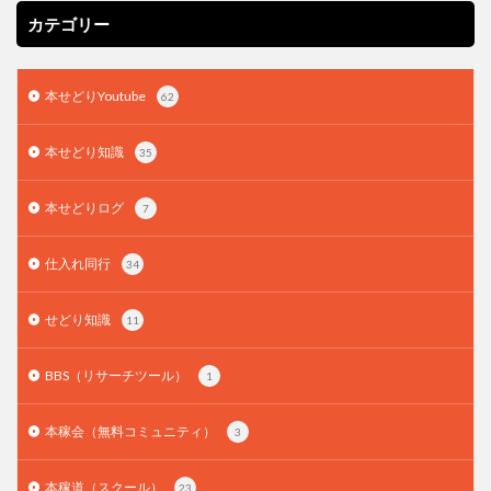
カテゴリー
本せどりYoutube
62
本せどり知識
35
本せどりログ
7
仕入れ同行
34
せどり知識
11
BBS（リサーチツール）
1
本稼会（無料コミュニティ）
3
本稼道（スクール）
23