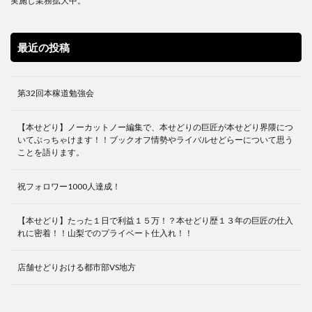
実施し業務拡大中。
最近の投稿
第32回本稼道勉強会
【本せどり】ノーカットノー編集で、本せどりの巨匠が本せどり界隈につ
いてぶっちゃけます！！ブックオフ情勢やライバルせどらーについて思う
ことを語ります。
祝フォロワー1000人達成！
【本せどり】たった１日で利益１５万！？本せどり歴１３年の巨匠の仕入
れに密着！！山梨でのプライベート仕入れ！！
店舗せどりおける都市部VS地方