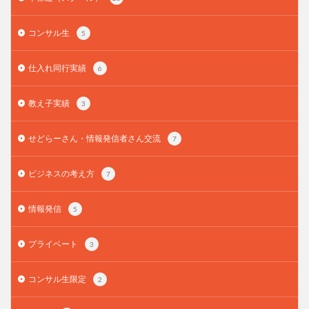
コンサル生
5
仕入れ同行実績
6
教え子実績
3
せどらーさん・情報発信者さん交流
7
ビジネスの考え方
7
情報発信
5
プライベート
3
コンサル生限定
2