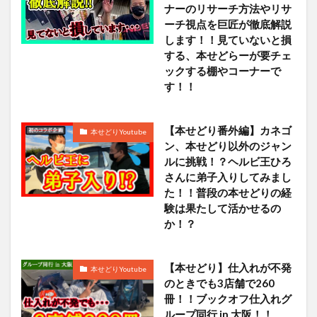
ナーのリサーチ方法やリサ
ーチ視点を巨匠が徹底解説
します！！見ていないと損
する、本せどらーが要チェ
ックする棚やコーナーで
す！！
【本せどり番外編】カネゴ
本せどりYoutube
ン、本せどり以外のジャン
ルに挑戦！？ヘルビ王ひろ
さんに弟子入りしてみまし
た！！普段の本せどりの経
験は果たして活かせるの
か！？
【本せどり】仕入れが不発
本せどりYoutube
のときでも3店舗で260
冊！！ブックオフ仕入れグ
ループ同行 in 大阪！！