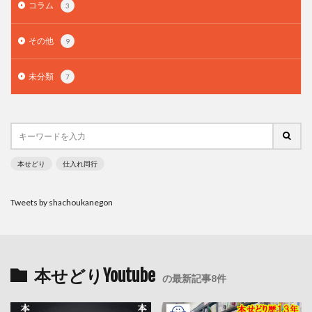
コラム
3
その他
9
未分類
7
本せどり
仕入れ同行
Tweets by shachoukanegon
本せどりYoutube
の最新記事8件