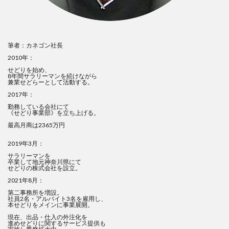
筆者：カネゴン社長
2010年：
せどりを始め、
8年間サラリーマンを続けながら
兼業せどらーとして活動する。
2017年：
勤務している会社にて
《せどり事業部》を立ち上げる。
最高月商は2365万円
2019年3月：
サラリーマンを
卒業して地元神奈川県にて
せどりの株式会社を設立。
2021年8月：
第二事務所を増設。
社員2名・アルバイト3名を雇用し、
本せどりをメインに事業展開。
現在、出品・仕入の外注化を
進めせどりに関するサービス提供も