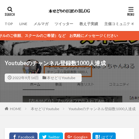
TOP
LINE
メルマガ
ツイッター
教え子実績
主催コミュニティ
ご希望）など お気軽にメッセージください
Youtubeのチャンネル登録数1000人達成
2022年9月16日
本せどりYoutube
HOME
本せどりYoutube
Youtubeのチャンネル登録数1000人達成