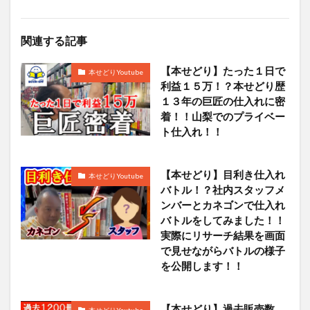
関連する記事
【本せどり】たった１日で
本せどりYoutube
利益１５万！？本せどり歴
１３年の巨匠の仕入れに密
着！！山梨でのプライベー
ト仕入れ！！
【本せどり】目利き仕入れ
本せどりYoutube
バトル！？社内スタッフメ
ンバーとカネゴンで仕入れ
バトルをしてみました！！
実際にリサーチ結果を画面
で見せながらバトルの様子
を公開します！！
【本せどり】過去販売数