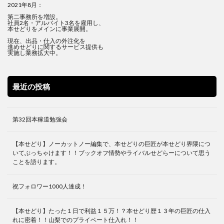
2021年8月：
第二事務所を増設。
社員2名・アルバイト3名を雇用し、
本せどりをメインに事業展開。
現在、出品・仕入の外注化を
進めせどりに関するサービス提供も
実施し業務拡大中。
最近の投稿
第32回本稼道勉強会
【本せどり】ノーカットノー編集で、本せどりの巨匠が本せどり界隈につ
いてぶっちゃけます！！ブックオフ情勢やライバルせどらーについて思う
ことを語ります。
祝フォロワー1000人達成！
【本せどり】たった１日で利益１５万！？本せどり歴１３年の巨匠の仕入
れに密着！！山梨でのプライベート仕入れ！！