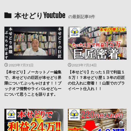
本せどりYoutube
の最新記事8件
2023年7月31日
2023年7月24日
【本せどり】ノーカットノー編集
【本せどり】たった１日で利益１
で、本せどりの巨匠が本せどり界
５万！？本せどり歴１３年の巨匠
隈についてぶっちゃけます！！ブ
の仕入れに密着！！山梨でのプラ
ックオフ情勢やライバルせどらー
イベート仕入れ！！
について思うことを語ります。