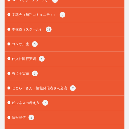
本稼会（無料コミュニティ）
3
本稼道（スクール）
23
コンサル生
5
仕入れ同行実績
6
教え子実績
3
せどらーさん・情報発信者さん交流
7
ビジネスの考え方
7
情報発信
5