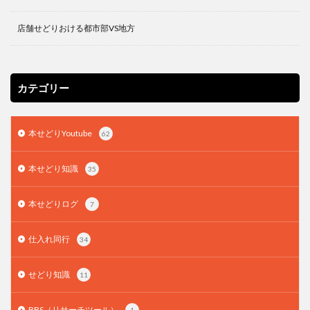
店舗せどりおける都市部VS地方
カテゴリー
本せどりYoutube
62
本せどり知識
35
本せどりログ
7
仕入れ同行
34
せどり知識
11
BBS（リサーチツール）
1