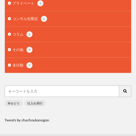
プライベート
3
コンサル生限定
2
コラム
3
その他
9
未分類
7
本せどり
仕入れ同行
Tweets by shachoukanegon